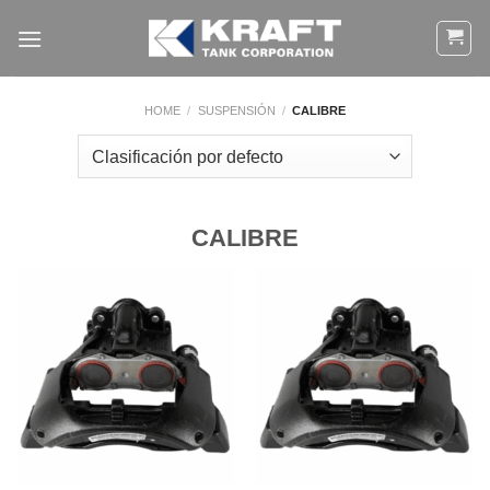
Ir
al
contenido
HOME
/
SUSPENSIÓN
/
CALIBRE
CALIBRE