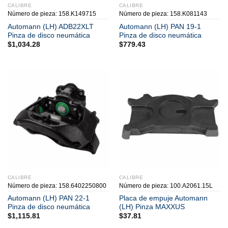
CALIBRE
CALIBRE
Número de pieza: 158.K149715
Número de pieza: 158.K081143
Automann (LH) ADB22XLT
Automann (LH) PAN 19-1
Pinza de disco neumática
Pinza de disco neumática
$
1,034.28
$
779.43
CALIBRE
CALIBRE
Número de pieza: 158.6402250800
Número de pieza: 100.A2061.15L
Automann (LH) PAN 22-1
Placa de empuje Automann
Pinza de disco neumática
(LH) Pinza MAXXUS
$
1,115.81
$
37.81