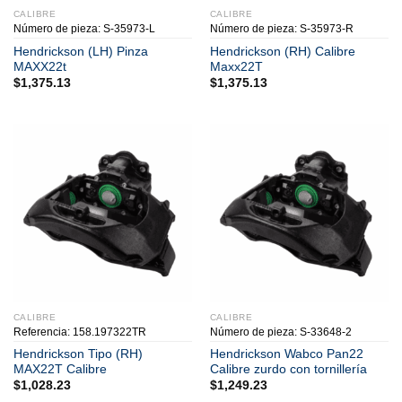
CALIBRE
CALIBRE
Número de pieza: S-35973-L
Número de pieza: S-35973-R
Hendrickson (LH) Pinza
Hendrickson (RH) Calibre
MAXX22t
Maxx22T
$
1,375.13
$
1,375.13
CALIBRE
CALIBRE
Referencia: 158.197322TR
Número de pieza: S-33648-2
Hendrickson Tipo (RH)
Hendrickson Wabco Pan22
MAX22T Calibre
Calibre zurdo con tornillería
$
1,028.23
$
1,249.23